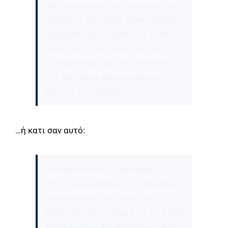
Να΄’μαι και εγω! Είμαι διανομέας με
ποδήλατο την ημέρα, εμπνευσμένος
τραγουστικής το βράδυ και αυτός
είναι ο ιστότοπος μου. Ζω στην
Σαντορίνη και έχω ένα σκύλο που
τον λένε άργο, και μου αρέσουν οι
βουτιές στη θάλασσα.
…ή κατι σαν αυτό:
Η εταιρεία ΧΨΩ ΑΕ ιδρύθηκε το
1971, και προσφέρει τις υπηρεσίες
στο κοινό από την ίδρυσή της.
Βρίσκεται στη Γκοθαμ Σιτυ, με 1.000
εργαζόμενους και προσφέρει όλες